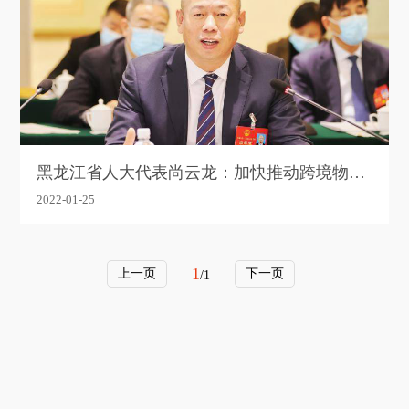
黑龙江省人大代表尚云龙：加快推动跨境物流
体系建设 打造“空中丝绸之路”
2022-01-25
1
上一页
下一页
/1